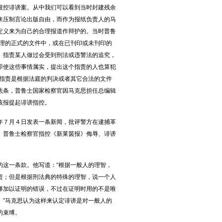
被控诽谤案。从中我们可以看到当时封建残余
来压制言论出版自由，而作为报纸负责人的马
定义来为自己的合理报道作辩护的。当时普鲁
合理的正式的文件中，或在已刊印或未刊印的
）指责某人做过会受到刑法或违警法的追究，
即使这些事情属实，提出这个指责的人也算犯
种指责是根据法庭的判决或者其它合法的文件
法条，普鲁士国家检察官因马克思担任总编辑
该报提起诽谤指控。
７月４日发表一条新闻，批评警方在逮捕革
。普鲁士检察官指控《新莱茵报》侮辱、诽谤
这一条款。他写道：“根据一般人的理智，
责；但是根据刑法典的特殊的理智，说一个人
够加以证明的错误，不过在证明时用的不是唯
。”马克思认为这样来认定诽谤是对一般人的
的束缚。