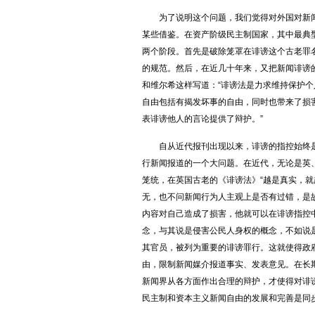
为了说明这个问题，我们觉得对外国对新闻
某些借鉴。在资产阶级民主制国家，其中最典
两个阶段。首先是破除笼罩在诽谤这个古老罪
的规范。然后，在近几十年来，又把新闻诽谤
和维尔希这样写道：“诽谤法是力求维持保护
自由包括有揭发坏事的自由，同时也带来了损
表诽谤他人的言论提供了辩护。”
自从近代报刊出现以来，诽谤的指控始终是
行新闻报道的一个大问题。在近代，无论是英
笼统，在英国古老的《诽谤法》“越是真实，就
无，也不问新闻行为人主观上是否有过错，是
内容对自己造成了损害，他就可以在诽谤指控
念，与其说是侵害公民人身权的概念，不如说
其官员，被列为重要的诽谤罪行。这就使得政
由，限制新闻媒介报道事实、发表意见。在长
新闻界从各方面作出合理的辩护，才使得对诽
民主制和资本主义新闻自由的发展和完善是同