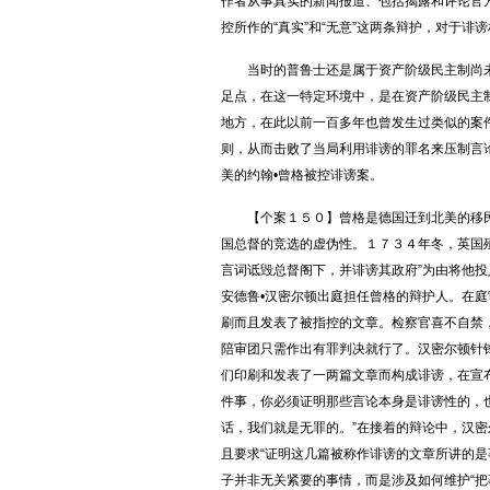
作者从事真实的新闻报道、包括揭露和评论官
控所作的“真实”和“无意”这两条辩护，对于诽
当时的普鲁士还是属于资产阶级民主制尚未
足点，在这一特定环境中，是在资产阶级民主
地方，在此以前一百多年也曾发生过类似的案
则，从而击败了当局利用诽谤的罪名来压制言
美的约翰•曾格被控诽谤案。
【个案１５０】曾格是德国迁到北美的移民
国总督的竞选的虚伪性。１７３４年冬，英国殖
言词诋毁总督阁下，并诽谤其政府”为由将他
安德鲁•汉密尔顿出庭担任曾格的辩护人。在
刷而且发表了被指控的文章。检察官喜不自禁
陪审团只需作出有罪判决就行了。汉密尔顿针
们印刷和发表了一两篇文章而构成诽谤，在宣
件事，你必须证明那些言论本身是诽谤性的，
话，我们就是无罪的。”在接着的辩论中，汉密
且要求“证明这几篇被称作诽谤的文章所讲的是
子并非无关紧要的事情，而是涉及如何维护“