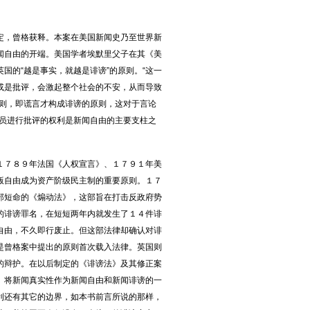
，曾格获释。本案在美国新闻史乃至世界新
闻自由的开端。美国学者埃默里父子在其《美
国的“越是事实，就越是诽谤”的原则。“这一
或是批评，会激起整个社会的不安，从而导致
原则，即谎言才构成诽谤的原则，这对于言论
官员进行批评的权利是新闻自由的主要支柱之
７８９年法国《人权宣言》、１７９１年美
版自由成为资产阶级民主制的重要原则。１７
部短命的《煽动法》，这部旨在打击反政府势
的诽谤罪名，在短短两年内就发生了１４件诽
自由，不久即行废止。但这部法律却确认对诽
是曾格案中提出的原则首次载入法律。英国则
的辩护。在以后制定的《诽谤法》及其修正案
。将新闻真实性作为新闻自由和新闻诽谤的一
利还有其它的边界，如本书前言所说的那样，