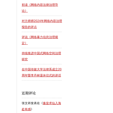
初读《网络内容法律治理导
论》
对方师师2024年网络内容治理
报告的评点
评说《网络暴力信息治理规
定》
持续推进中国式网络空间治理
研究
在中国传媒大学法律系成立20
周年暨李丹林退休仪式的讲话
近期评论
张文祥
发表在《
秦皇求仙入海
处有感
》