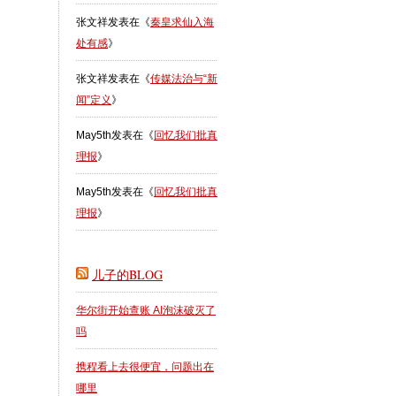
张文祥
发表在《
秦皇求仙入海
处有感
》
张文祥
发表在《
传媒法治与“新
闻”定义
》
May5th
发表在《
回忆我们批真
理报
》
May5th
发表在《
回忆我们批真
理报
》
儿子的BLOG
华尔街开始查账 AI泡沫破灭了
吗
携程看上去很便宜，问题出在
哪里