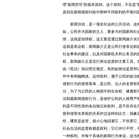
理“新闻官司”的基本原则。这个原则，不仅是
及到在新闻侵权纠纷中两种不同权利的平衡问
新闻活动，是一项全社会的公共活动。这种
如，公民作为国家的主人，要参与对国家和社
情，这就是知情权，这主要是通过新闻媒介实
这就是表达权，新闻媒介正是公民行使表达权
社会事务的建议，以及对国家机关和公务员的
权，新闻媒介正是实行舆论监督的主要工具。
由《宪法》加以明文规定，有的如舆论监督和
件中有明确阐述。这些权利，属于公民的政治
侵权行为的侵害客体，是公民、法人的名誉权
分，为了与公民的人格权中的生命权、健康权
法制裁新闻侵权行为，是保护公民的人格尊严
利是不同性质的各自独立的权利，是不应存在
督和侵害名誉权的关系作过这样的比方：就象
经，哪里是血管，就小心地回避它，不伤害它
社会生活的监督权都是权利，它们并行不悖，
一种权利。对每个具体的新闻行为来说，这当