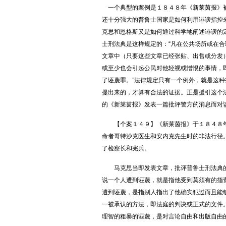
一个典型的案例是１８４８年《新莱茵报》
还十分强大的普鲁士国家是如何利用诽谤指控
克思和恩格斯又是如何通过科学地阐述诽谤的
士刑法典是这样规定的：“凡在公共场所或在
文章中（只要这些文章已经张贴、出售或分发
或至少也会引起公民对他轻视或憎恨的事情，
了诬蔑罪。”法律规定只有一个例外，就是这
提出来的，才算有合法的证据。正是援引这个
的《新莱茵报》发表一篇批评警方的消息而对
【个案１４９】《新莱茵报》于１８４８年
命者哥特沙克医生和安内克先生时的非法行径
了检察长和宪兵。
马克思当即发表文章，批评普鲁士刑法典的
说一个人遭到诬蔑，就是指他受到莫须有的指
遭到诬蔑，是指别人指出了他确实犯过而且能
一被承认的方法，即法庭的判决或正式的文件
理智的粗暴的诬蔑，是对言论自由和出版自由