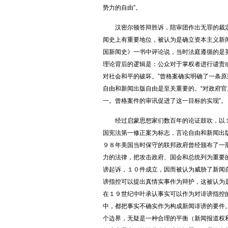
势力的自由”。
汉密尔顿答辩胜诉，陪审团作出无罪的裁定
闻史上有重要地位，被认为是确立资本主义新
国新闻史》一书中评论说，当时法庭遵循的是英
理论背后的逻辑是：公众对于掌权者进行谴责
对社会和平的破坏。”曾格案确实明确了一条
自由和新闻出版自由是至关重要的。“对政府
一。曾格案件的审讯促进了这一目标的实现”。
经过启蒙思想家们数百年的论证鼓吹，以１
国宪法第一修正案为标志，言论自由和新闻出
９８年美国当时保守的联邦政府曾经颁布了一
力的法律，把攻击政府、国会和总统列为重要
谤起诉，１０件成立，因而被认为威胁了新闻
谤指控可以提出真情实事作为辩护，这被认为
在１９世纪中叶承认事实可以作为对诽谤指控
中，都把事实不确实作为构成新闻诽谤的要件
个边界，无疑是一种合理的平衡（新闻报道权