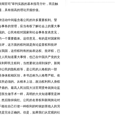
“新闻官司”审判实践的基本指导方针，而且触
题，具有很高的理论开掘价值。
活动中间蕴含着公民的许多重要权利。譬
会事务的管理，应当有权了解社会上的重大事
现的。公民有权对国家和社会事务发表意见，
的一个重要载体。这些意见，有的是对国家和
批评，这方面的权利就是舆论监督权和批评
在我国，这些权利有的如表达权、批评权，已
让人民知道重大事情，也已在中国共产党的文
权利即民主权利，当然要依法得到保护。新闻
和公民的隐私权等，是公民的人格权的一部
等身体权相区别，本书总称为人格尊严权。依
权所必须的。从根本上说，政治权利和人身权
矛盾的。最高人民法院大法官周贤奇就舆论监
是医生做手术一样，高明的大夫知道哪里是神
，然后除掉病灶。公民的名誉权和新闻舆论对
不能在自己行使一种权利的时侯妨害他人的另
然是完全正确的。但是，如果我们从宏观的社