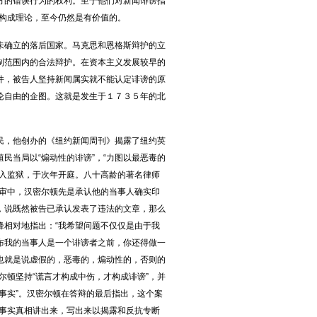
方的错误行为的权利。至于他们对新闻诽谤指
谤构成理论，至今仍然是有价值的。
确立的落后国家。马克思和恩格斯辩护的立
制范围内的合法辩护。在资本主义发展较早的
件，被告人坚持新闻属实就不能认定诽谤的原
论自由的企图。这就是发生于１７３５年的北
，他创办的《纽约新闻周刊》揭露了纽约英
民当局以“煽动性的诽谤”，“力图以最恶毒的
投入监狱，于次年开庭。八十高龄的著名律师
庭审中，汉密尔顿先是承认他的当事人确实印
，说既然被告已承认发表了违法的文章，那么
锋相对地指出：“我希望问题不仅仅是由于我
布我的当事人是一个诽谤者之前，你还得做一
也就是说虚假的，恶毒的，煽动性的，否则的
尔顿坚持“谎言才构成中伤，才构成诽谤”，并
事实”。汉密尔顿在答辩的最后指出，这个案
把事实真相讲出来，写出来以揭露和反抗专断