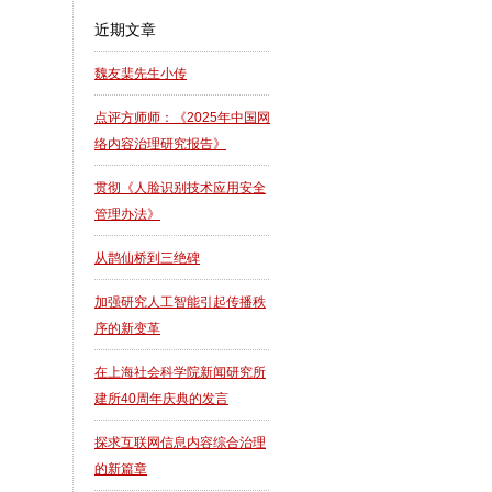
近期文章
魏友棐先生小传
点评方师师：《2025年中国网
络内容治理研究报告》
贯彻《人脸识别技术应用安全
管理办法》
从鹊仙桥到三绝碑
加强研究人工智能引起传播秩
序的新变革
在上海社会科学院新闻研究所
建所40周年庆典的发言
探求互联网信息内容综合治理
的新篇章