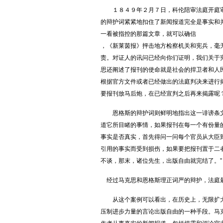
１８４９年２月７日，科伦陪审法庭开庭审
的辩护词紧紧地扣住了新闻报道完全是事实和
一看被指控的那篇文章，就可以确信
，《新莱茵报》抨击地方检察机关和宪兵，毫
责。对证人的讯问已经向你们证明，我们关于
思还阐述了报刊的使命就是社会的捍卫者和人
根据官方文件或者已经做出的法庭判决来进行揭
要报刊放马后炮，在已经宣判之后再来揭露呢？
恩格斯的辩护词则鲜明地指出这一诽谤条文
道它所目睹的事情，如果报刊在每一个有份量
事实是否真实，首先得问一问每个官员从大臣
引用的事实而受到损伤，如果要把报刊置于二
不谈，那末，诸位先生，出版自由就完结了。”
经过马克思和恩格斯理正词严的辩护，法庭
从这个案例可以看出，在历史上，无限扩大
压制进步力量的言论出版自由的一种手段。马