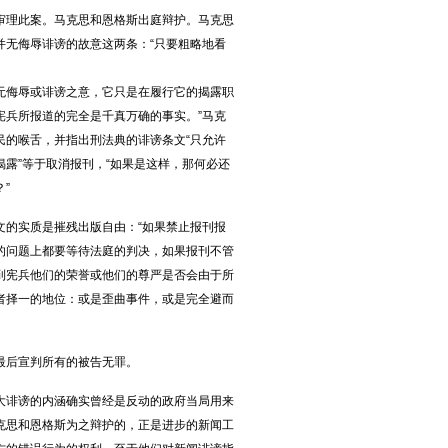
理此案。马克思和恩格斯出庭辩护。马克思
并无侮辱诽谤的故意这两条：“只要粗略地看
无侮辱或诽谤之意，它只是在履行它的揭露职
宪兵所报道的完全是千真万确的事实。”马克
民的喉舌，并指出刑法典的诽谤条文“只允许
露”等于取消报刊，“如果是这样，那何必还
”
的实质是摧残出版自由：“如果禁止报刊报
的问题上都要等待法庭的判决，如果报刊不管
到宪兵他们的荣誉或他们的尊严是否会由于所
者择一的地位：或是歪曲事件，或是完全避而
最后宣判所有的被告无罪。
诽谤的内涵确实曾经是反动的政府当局用来
克思和恩格斯为之辩护的，正是进步的新闻工