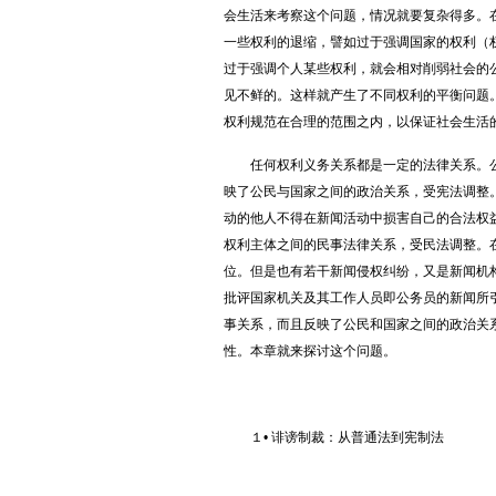
会生活来考察这个问题，情况就要复杂得多。
一些权利的退缩，譬如过于强调国家的权利（
过于强调个人某些权利，就会相对削弱社会的
见不鲜的。这样就产生了不同权利的平衡问题
权利规范在合理的范围之内，以保证社会生活
任何权利义务关系都是一定的法律关系。公
映了公民与国家之间的政治关系，受宪法调整
动的他人不得在新闻活动中损害自己的合法权
权利主体之间的民事法律关系，受民法调整。
位。但是也有若干新闻侵权纠纷，又是新闻机
批评国家机关及其工作人员即公务员的新闻所
事关系，而且反映了公民和国家之间的政治关
性。本章就来探讨这个问题。
１• 诽谤制裁：从普通法到宪制法