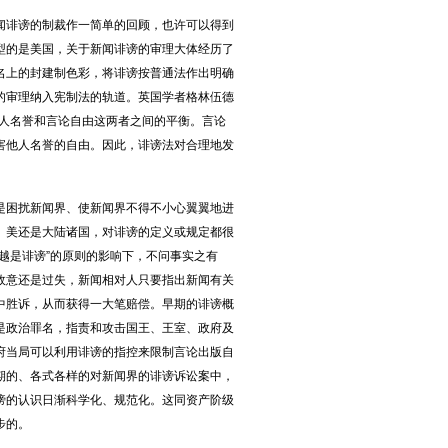
诽谤的制裁作一简单的回顾，也许可以得到
型的是美国，关于新闻诽谤的审理大体经历了
名上的封建制色彩，将诽谤按普通法作出明确
的审理纳入宪制法的轨道。英国学者格林伍德
个人名誉和言论自由这两者之间的平衡。言论
害他人名誉的自由。因此，诽谤法对合理地发
困扰新闻界、使新闻界不得不小心翼翼地进
、美还是大陆诸国，对诽谤的定义或规定都很
越是诽谤”的原则的影响下，不问事实之有
故意还是过失，新闻相对人只要指出新闻有关
中胜诉，从而获得一大笔赔偿。早期的诽谤概
是政治罪名，指责和攻击国王、王室、政府及
府当局可以利用诽谤的指控来限制言论出版自
期的、各式各样的对新闻界的诽谤诉讼案中，
谤的认识日渐科学化、规范化。这同资产阶级
步的。