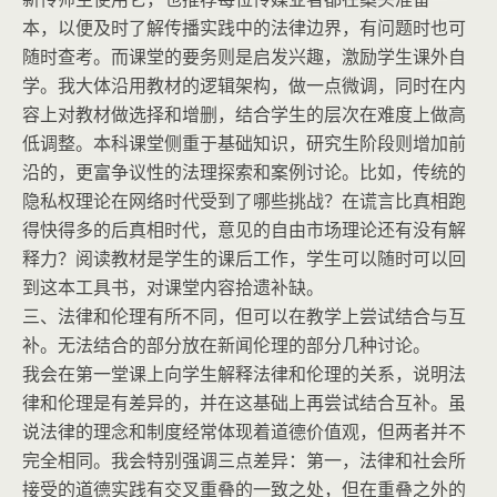
本，以便及时了解传播实践中的法律边界，有问题时也可
随时查考。而课堂的要务则是启发兴趣，激励学生课外自
学。我大体沿用教材的逻辑架构，做一点微调，同时在内
容上对教材做选择和增删，结合学生的层次在难度上做高
低调整。本科课堂侧重于基础知识，研究生阶段则增加前
沿的，更富争议性的法理探索和案例讨论。比如，传统的
隐私权理论在网络时代受到了哪些挑战？在谎言比真相跑
得快得多的后真相时代，意见的自由市场理论还有没有解
释力？阅读教材是学生的课后工作，学生可以随时可以回
到这本工具书，对课堂内容拾遗补缺。
三、法律和伦理有所不同，但可以在教学上尝试结合与互
补。无法结合的部分放在新闻伦理的部分几种讨论。
我会在第一堂课上向学生解释法律和伦理的关系，说明法
律和伦理是有差异的，并在这基础上再尝试结合互补。虽
说法律的理念和制度经常体现着道德价值观，但两者并不
完全相同。我会特别强调三点差异：第一，法律和社会所
接受的道德实践有交叉重叠的一致之处，但在重叠之外的