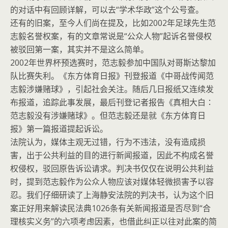
的对话中有回顾详解，可以去“学术华政”这个公号查。
还有的旧案，至今人们尚在提及，比如2002年足球先生范
志毅名誉权案，有的文章常说是“公众人物”起诉名誉侵权
被驳回第一案，其实并不是这么简单。
2002年世界杯预选赛时，范志毅参加中国队对哥斯达黎加
队比赛失利。《东方体育日报》刊登报道《中哥战传闻范
志毅涉嫌赌球》，引起社会关注。随后几日报纸又连续发
布报道，追踪此事发展，最后刊登记者报告《真相大白∶
范志毅没有涉嫌赌球》。但范志毅还是就《东方体育日
报》第一篇报道提起诉讼。
法院认为，媒体主观无过错，行为不违法，没有造成损
害，出于公共利益的目的进行新闻报道，因此不构成名誉
权侵权，驳回原告诉讼请求。判决书仅仅在说明公共利益
时，提到范志毅作为公众人物应该对媒体轻微损害予以容
忍。我们仔细研读了上海静安法院的判决书，认为这个旧
案正好用来解读民法典1026条有关新闻报道是否尽到“合
理核实义务”的六项考虑因素，也借此纠正以往对此案的简