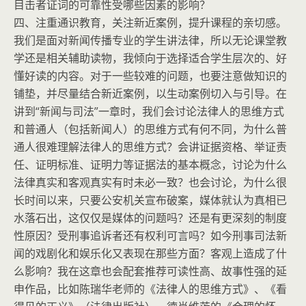
目击者证词的可靠性受哪些因素的影响？
四、注重通识教育，关注新近案例，提升课程的亲切感。
我们是面对新闻传播专业的学生讲法律，所以无论课堂教
学还是相关辅助读物，我倾向于选择适合学生层次的、好
懂好读的内容。对于一些较难的问题，也要注意做知识的
铺垫，并尽量结合新近案例，以生动案例切入与引导。在
讲到“新闻与司法”一章时，我们会讨论法律人的思维方式
和普通人（包括新闻人）的思维方式有何不同，为什么普
通人很难理解法律人的思维方式？会讲证据资格、举证责
任、证明标准、证明力等证据法的基本概念，讨论为什么
法律真实和客观真实有时未必一致？也会讨论，为什么很
长时间以来，只要公安机关宣布破案，媒体就认为真相已
水落石出，这仅仅是媒体的问题吗？还是有更深刻的制度
性原因？受刑事追诉者还有权利可言吗？如今刑事司法新
闻的戏剧化和娱乐化又表现在那些方面？客观上造成了什
么影响？我在这章也会配套推荐可读性高、故事性强的延
申作品，比如陈瑞华老师的《法律人的思维方式》、《看