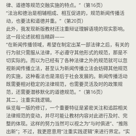
律、道德等规范交融实施的特点。”（第16页）
“法治和德治是相辅相成、相互促进的，规范新闻传播活
动，也要法和道德并重。”（第20页）
此外，我发现新版教材还注重辩证理解语境的现实影响。
这一段论述就相当精辟——
“在新闻传播领域，希望在制定出某一部法律之后，有关的
行为就只需服从法律，不必遵守其他形式的规范，那是不
切实际的。而以为已经有了各种法律之外的规范就可以忽
视新闻传播立法，甚至认为新闻传播立法会妨碍其他规范
的实施，这种看法也是滞后于社会发展的。新闻传播活动
既需要相对稳定的法律规范，也需要灵活及时的政策规
范，还需要潜移默化的道德规范。”（第16页）
其二，注重实践逻辑。
纵览每一版的修订，一个重要特征是紧密关注和追踪相关
法律规范的变动，并尽可能让教材内容对此进行及时、完
整的体现。这样的努力当然可以视之为“与时俱进”、“推陈
出新”；不过，我更愿意用“注重实践逻辑”来进行界定。“实