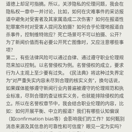
道德上却足可指摘。所以，关涉隐私的伦理问题，我会在
隐私权一章中一并讨论，比如，如何在灾难事件的采访报
道中避免对受害者及其家属造成二次伤害？如何在报道性
犯罪案件时对受害人提问及拍摄？如何合乎伦理地报道自
杀事件，控制维特效应？死亡场景可不可以拍摄、公开？
为了新闻价值而有必要公开死亡图像时，又应注意哪些事
项？
第二，有些法律风险可以通过自律、通过遵守职业伦理规
范来加以控制。以名誉侵权为例。名誉侵权的成立，要求
行为人主观上至少要有过失。《民法典》将这种过失界定
为“对严重失实内容未尽到合理的核实义务”，换句话说，
如果媒体能够遵守新闻行业内普遍被遵守的伦理规范和执
业标准，尽到合理的查证核实义务，也就能排除侵权的成
立。所以在名誉权章节中，我会结合职业伦理的内容，比
如：如何开展平衡、中立的报道？我们有哪些认知偏误
（如confirmation bias等）会影响我们的工作？如何甄别
消息来源及其信息的可靠性和可信度？眼见一定为实吗？