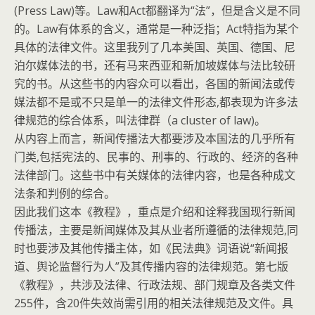
(Press Law)等。Law和Act都翻译为“法”，但是含义是不同
的。Law有体系的含义，通常是一种泛指；Act特指为某个
具体的法律文件。这里我列了几本美国、英国、德国、尼
泊尔媒体法的书，还有马来西亚和新加坡媒体与法比较研
究的书。从这些书的内容众可以看出，各国的新闻法或传
媒法都不是或不只是单一的法律文件形态,都表现为许多法
律规范的综合体系，叫法律群（a cluster of law)。
从内容上而言，新闻传播法大都要涉及本国法的几乎所有
门类,包括宪法的、民事的、刑事的、行政的、经济的各种
法律部门。这些书中有关媒体的法律内容，也是各种成文
法条和判例的综合。
因此我们这本《教程》，重点是介绍和诠释我国现行新闻
传播法，主要是新闻媒体及其从业者所遵循的法律规范,同
时也要涉及其他传播主体，如《民法典》词语说“新闻报
道、舆论监督行为人”及其传播内容的法律规范。第七版
《教程》，共涉及法律、行政法规、部门规章及各类文件
255件，含20件失效尚需引用的相关法律规范及文件。具