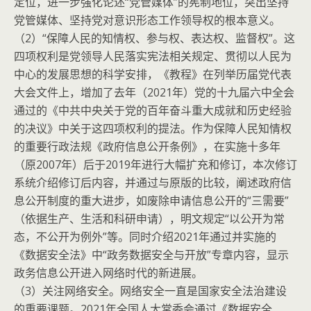
定位，进一步强化论述“党管媒体”的宪制地位，突出坚持
党管媒体、坚持党对意识形态工作领导权的根本意义。
（2）“保障人民的知情权、参与权、表达权、监督权”。这
四项权利是党领导人民落实宪法相关规定、贯彻以人民为
中心的发展思想的科学安排，《教程》在列举历届党代表
大会文件上，增加了去年（2021年）党的十九届六中全会
通过的《中共中央关于党的百年奋斗重大成就和历史经验
的决议》中关于这四项权利的提法。作为保障人民知情权
的重要行政法规《政府信息公开条例》，在实施十多年
（原2007年）后于2019年进行大幅扩充和修订，本次修订
系统介绍修订后内容，并通过与原版的比较，阐述政府信
息公开制度的重大进步，如废除申请信息公开的“三需要”
（依据生产、生活和科研申请），明文规定“以公开为常
态，不公开为例外”等。同时介绍2021年通过并实施的
《数据安全法》中“政务数据安全与开放”专章内容，显示
政务信息公开进入网络时代的新进展。
（3）关注网络安全。网络安全一直是国家安全法治建设
的重要课题。2021年全国人大常委会通过《数据安全