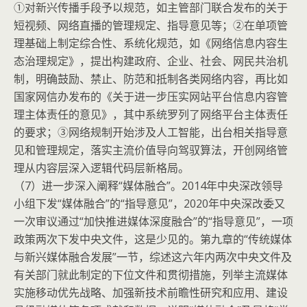
①对新兴传播手段予以规范，如主管部门联合发布的关于
短视频、网络直播的管理规定、指导意见等；②在单项管
理基础上制定综合性、系统化规范，如《网络信息内容生
态治理规定》，提出构建政府、企业、社会、网民共治机
制，明确鼓励、禁止、防范和抵制各类网络内容，再比如
国家网信办发布的《关于进一步压实网站平台信息内容管
理主体责任的意见》，其中系统罗列了网络平台主体责任
的要求；③网络规制开始涉及人工智能，出台相关指导意
见和管理规定，落实主流价值导向驾驭算法，开创网络管
理从内容层深入逻辑代码层新格局。
（7）进一步深入阐释“媒体融合”。2014年中央深改领导
小组下发“媒体融合”的“指导意见”，2020年中央深改委又
一次审议通过“加快推进媒体深度融合”的“指导意见”，一项
政策两次下发中央文件，这是少见的。第九章的“传统媒体
与新兴媒体融合发展”一节，综述这六年内两次中央文件及
有关部门就此制定的下位文件和贯彻措施，列举主流媒体
实施移动优先战略、加强新技术前瞻性研究和应用、建设