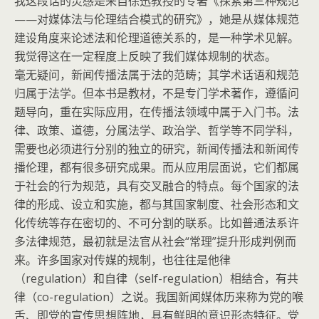
我这段话的灵感是来自徐迅教授的专著《探索第三种规范
——对媒体法与伦理结合模式的研究》，她是从媒体规范
建设角度来论述法和伦理道德关系的，是一种学术见解。
我觉得这在一定程度上反映了我们媒体规制的状态。
毫无疑问，新闻传播法属于法的范畴；其学术话语和规范
归属于法学。但本书是教材，不是专门学术著作，遵循问
题导向，重在实际应用，在传播法领域中属于入门书。法
律、政策、道德，分属法学、政治学、哲学等不同学科，
需要也必须进行分别的独立的研究，新闻传播法和新闻传
播伦理，都有很多研究成果。而从应用层面说，它们都属
于社会的行为规范，具有交叉融合的特点。每个国家的法
律的形成、设立和实施，都与其国家制度、社会形态和文
化传统等存在密切的、不可分割的联系。比如普通法系许
多法律规范，最初就是法官从社会“常理”提升形成判例而
来。许多国家对传媒的规制，也往往是他律
（regulation）和自律（self-regulation）相结合，有共
律（co-regulation）之说。我国新闻媒体历来称为党的喉
舌、即党的宣传思想阵地，具有鲜明的意识形态特征。党