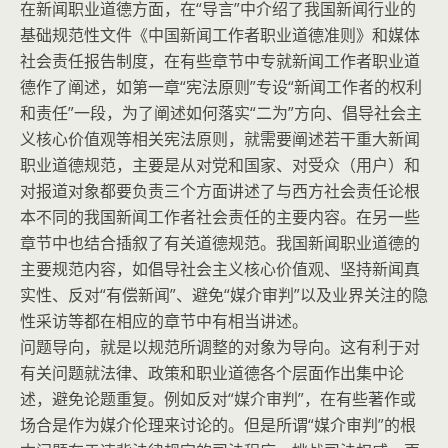
在新闻职业道德方面，在“导言”中介绍了我国新闻行业的
基础规范性文件《中国新闻工作者职业道德准则》和媒体
社会责任报告制度，在有些章节中专就新闻工作者职业道
德作了阐述，如第一章“宪法原则”专设“新闻工作者的权利
和责任”一段，为了阐述如何落实“二为”方向、倡导社会主
义核心价值观等相关宪法原则，就需要阐述若干重大新闻
职业道德规范，主要是从对党和国家、对受众（用户）和
对报道对象都要负责三个方面讲述了与西方社会责任论根
本不同的我国新闻工作者社会责任的主要内容。在另一些
章节中也结合插叙了有关道德规范。我国新闻职业道德的
主要规范内容，如倡导社会主义核心价值观、坚持新闻真
实性、反对“有偿新闻”、避免“媒介审判”以及业界关注的隐
性采访等都在相应的章节中有相当讲述。
问题导向，就是以规范所调整的对象为导向。这有利于对
有关问题就法律、政策和职业道德各个层面作出集中论
述，避免论题重复。例如反对“媒介审判”，在有些著作或
场合是作为媒介伦理来讨论的。但是所谓“媒介审判”的根