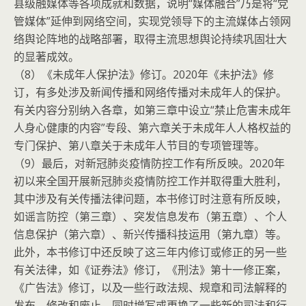
县级融媒体等各项成就和数据，说明“媒体融合”乃是将“党
管媒体”延伸到网络空间，实现党领导下的主流媒体占领网
络舆论阵地的战略部署，取得主流思想舆论持续巩固壮大
的显著成效。
（8）《未成年人保护法》修订。2020年《未护法》修
订，有多处涉及新闻传播和网络传播对未成年人的保护。
有关内容分别纳入各章，如第三章中设立“禁止危害未成年
人身心健康的内容”专段、第六章关于未成年人人格权益的
专门保护、第八章关于未成年人节目的专项管理等。
（9）最后，对新冠肺炎疫情防控工作有所反映。2020年
初以来全国开展新冠肺炎疫情防控工作并取得重大胜利，
其中涉及有关传播法律问题，本书修订时注意有所反映，
如谣言防控（第三章）、突发信息发布（第五章）、个人
信息保护（第六章）、新兴传播科技运用（第九章）等。
此外，本书修订中还反映了这三年内修订或修正的另一些
有关法律，如《证券法》修订，《刑法》第十一修正案，
《广告法》修订，以及一些行政法规、规章和司法解释的
发布、修改和废止。同时增写或更换了一些新的司法和行