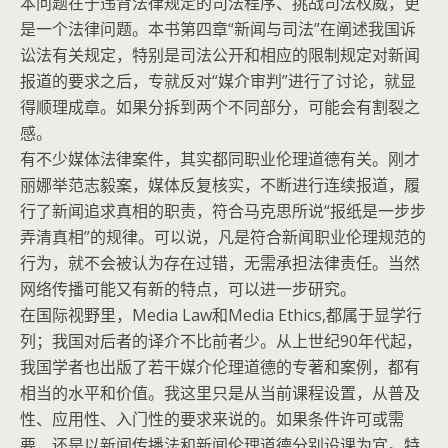
本问题在于违背法律规定的司法程序、挑战司法权威，更
是一个法律问题。本书第四章“新闻与司法”在阐述我国诉
讼法有关规定，特别是司法公开和相应的限制规定对新闻
报道的要求之后，专就反对“媒介审判”进行了讨论，就显
得顺理成章。如果分拆到两个不同部分，可能会有割裂之
感。
有不少媒体法律案件，其实都同职业伦理道德有关。刚才
丽娜举范志毅案，媒体反复核实，不断进行连续报道，履
行了新闻追求真相的职责，符合马克思所说“报纸是一步步
弄清真相”的规律。可以说，凡是符合新闻职业伦理规范的
行为，就不会被认为存在过错，无需承担法律责任。当然
网络传播可能又有新的特点，可以进一步研究。
在国际视野里，Media Law和Media Ethics,都属于显学行
列；我国对后者的译介不比前者少。从上世纪90年代起，
我国学者也出版了若干媒介伦理道德的专著和案例，都有
相当的水平和价值。我这里只是从当前课程设置，从普及
性、应用性、入门性的要求来说的。如果条件许可或需
要，还是以新闻传播法和新闻伦理道德分别设课为宜。特