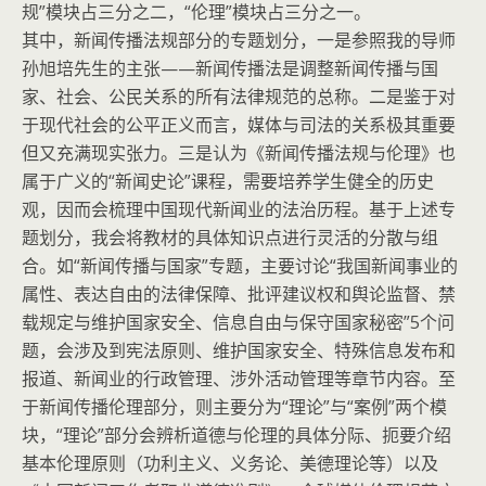
规”模块占三分之二，“伦理”模块占三分之一。
其中，新闻传播法规部分的专题划分，一是参照我的导师
孙旭培先生的主张——新闻传播法是调整新闻传播与国
家、社会、公民关系的所有法律规范的总称。二是鉴于对
于现代社会的公平正义而言，媒体与司法的关系极其重要
但又充满现实张力。三是认为《新闻传播法规与伦理》也
属于广义的“新闻史论”课程，需要培养学生健全的历史
观，因而会梳理中国现代新闻业的法治历程。基于上述专
题划分，我会将教材的具体知识点进行灵活的分散与组
合。如“新闻传播与国家”专题，主要讨论“我国新闻事业的
属性、表达自由的法律保障、批评建议权和舆论监督、禁
载规定与维护国家安全、信息自由与保守国家秘密”5个问
题，会涉及到宪法原则、维护国家安全、特殊信息发布和
报道、新闻业的行政管理、涉外活动管理等章节内容。至
于新闻传播伦理部分，则主要分为“理论”与“案例”两个模
块，“理论”部分会辨析道德与伦理的具体分际、扼要介绍
基本伦理原则（功利主义、义务论、美德理论等）以及