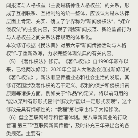
闻报道与人格权益（主要是精神性人格权益）的关系，形
成了互相联系、互相制约的统一整体，应该认为是从法律
层面上肯定、充实、确立了学界称为“新闻侵权法”、“媒介
侵权法”的主要内容，实现了调整新闻报道、舆论监督行为
与人格权益之间关系法律规范的体系化。
本次修订根据《民法典》对第六章“新闻传播活动与人格
权”作了重新改写，力求完整体现法典的有关内容。
（5）《著作权法》修订。《著作权法》自1990年颁布以
来，已经两次修订；2020年全国人大常委会通过新修订的
《著作权法》。新法顺应传播业态和社会生活的发展，其
修订范围涉及著作权的若干定义、权利的保护和侵权归责
原则等诸多方面，例如关于“作品“的定义，将以前习用的
“能以某种有形形式复制”修改为“能以一定形式表现”，这个
修改是具有纲领性的；“教程”第七章也作了大幅修改。
（6）健全互联网领导和管理体制。第八章新闻业的行政
管理 第三节“互联网新闻传播”，及时补充三年来出台的各
类规范。主要有：