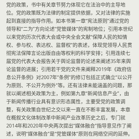
党的政策，书中有关章节努力体现它在法治中的主导地
位。党的政策既为法律的制定提供依据，又对法律的实施
起到直接的指导作用。如本书第一章“宪法原则”通过党的
领导和“二为”方向论述“党管媒体”的宪制地位；引用本世纪
以来党的历次代表大会或中央全会文献“保障人民的知情
权、参与权、表达权、监督权”的表述，体现党领导人民贯
彻宪法保障言论出版自由等权利的科学安排；引用连续七
届党的代表大会报告关于舆论监督的论述来阐述35年来舆
论监督的进展；引用若干党的文件来阐释2019年《政府信
息公开条例》对2007年“条例”的修订包括正式确立“以公开
为原则、不公开为例外”等。还有法律未能涵盖的问题，那
就以阐述相关政策为主，例如第九章“新闻信息产业”，由
于新闻传播行业具有意识形态属性，主要受党的政策调
整，有关政策自世纪之交以来一直在不断丰富发展，本章
在概叙文化体制改革中新闻产业改革历史之后，专门就
2014年和2020年中央两次提出“媒体融合”指导意见作了阐
述，说明“媒体融合”是“党管媒体”原则在网络空间的延伸。