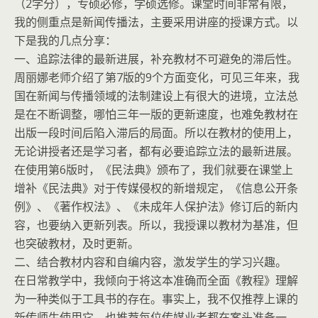
（2学分），专硕必修，学硕选修。课堂时间非常有限，
我的侧重点是新闻传播法，主要采用讲座的授课方式。以
下是我的几点分享：
一、追踪法律的最新进展，补充教材不可避免的滞后性。
周丽娜老师介绍了第7版的9个方面变化，可见三年来，我
国在新闻与传播领域的法制建设上有很大的进境，立法总
是在不断调整，哪怕三年一版的更新速度，也难免教材在
出版一段时间后陷入滞后的局面。所以在教材的使用上，
无论讲授者还是学习者，都有必要追踪立法的最新进展。
在使用第6版时，《民法典》颁布了，我们就要在课堂上
增补《民法典》对于传媒侵权的新增规定，《信息公开条
例》、《著作权法》、《未成年人保护法》修订后的新内
容，也要纳入更新列表。所以，我授课以教材为基准，但
也突破教材，及时更新。
二、结合教材内容和自编内容，激发学生的学习兴趣。
在日常教学中，我倾向于将这本准确而全面《教程》理解
为一种类似于工具书的存在。事实上，我不仅推荐上课的
新传师生使用它，也推荐每位传媒业者都在案头准备一