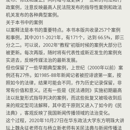
政案例，注意反映最高人民法院发布的指导性案例和政法
机关发布的各种典型案例。
关于本书中的案例
以案释法是本书的重要特点。本书本版共收录257个案例
和事例，其中2011-2021年，有171个，达到 66.5%，即三
分之二。可以说，2002年“教程”初版时候的案例大部分已
被更新。每次再版，随时将有代表性或新近发生的案例充
实进去，反映传媒法治的最新发展。
但也保留了一些早期典型案例，上世纪（2000年以前）案
例还有27件。如1985-88年新闻记者被控诽谤第一案，按
照如今的法律，结果可能会不同，作为历史记录保留，非
常有价值和意义。还有一些是《民法通则》实施初期最高
法以批复形式指导判决的案例，而这些批复又被吸收到后
来的规定型司法解释，其中若干原则又进入了如今的《民
法典》，客观反映了我国新闻传播领域的法治变化。
这个过程，2020年10月27日在华东政法大学东方明珠大讲
坛上魏永征老师在与杨立新老师有关民法典与新闻传播法