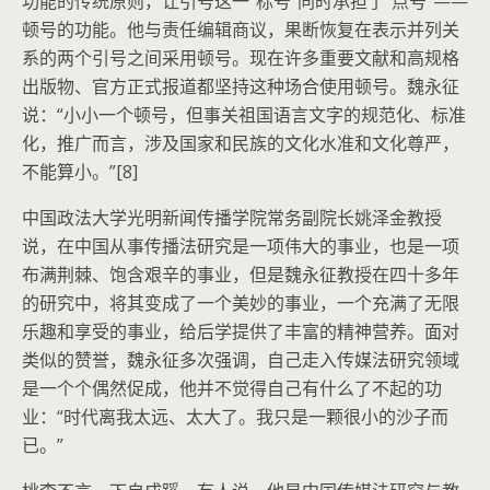
功能的传统原则，让引号这一“标号”同时承担了“点号”——
顿号的功能。他与责任编辑商议，果断恢复在表示并列关
系的两个引号之间采用顿号。现在许多重要文献和高规格
出版物、官方正式报道都坚持这种场合使用顿号。魏永征
说：“小小一个顿号，但事关祖国语言文字的规范化、标准
化，推广而言，涉及国家和民族的文化水准和文化尊严，
不能算小。”[8]
中国政法大学光明新闻传播学院常务副院长姚泽金教授
说，在中国从事传播法研究是一项伟大的事业，也是一项
布满荆棘、饱含艰辛的事业，但是魏永征教授在四十多年
的研究中，将其变成了一个美妙的事业，一个充满了无限
乐趣和享受的事业，给后学提供了丰富的精神营养。面对
类似的赞誉，魏永征多次强调，自己走入传媒法研究领域
是一个个偶然促成，他并不觉得自己有什么了不起的功
业：“时代离我太远、太大了。我只是一颗很小的沙子而
已。”