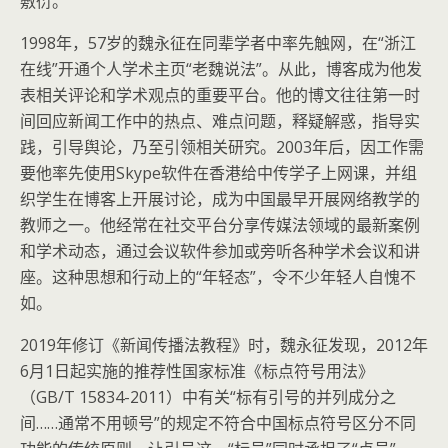
敷衍。
1998年，57岁的魏永征在同辈学者中率先触网，在“浙江
在线”开通个人学术主页“老魏说法”。从此，博客成为他发
表相关评论和学术观点的重要平台。他的博文往往第一时
间回应新闻工作中的热点、难点问题，释疑解惑，指导实
践，引导舆论，乃至引领相关研究。2003年后，因工作需
要他率先使用Skype软件在香港给中传学子上网课，并组
织学生在博客上开展讨论，成为中国最早开展网络教学的
教师之一。他经常在社交平台分享传媒法领域的最新案例
和学术动态，通过会议软件参加或旁听各种学术会议和讲
座。这种思想和行动上的“年轻态”，令不少年轻人自愧不
如。
2019年修订《新闻传播法教程》时，魏永征发现，2012年
6月1日起实施的推荐性国家标准《标点符号用法》
（GB/T 15834-2011）中有关“标有引号的并列成分之
间……通常不用顿号”的规定不符合中国标点符号区分不同