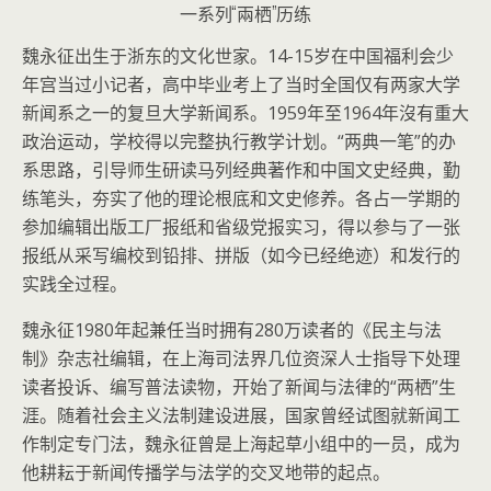
一系列“兩栖”历练
魏永征出生于浙东的文化世家。14-15岁在中国福利会少
年宫当过小记者，高中毕业考上了当时全国仅有两家大学
新闻系之一的复旦大学新闻系。1959年至1964年沒有重大
政治运动，学校得以完整执行教学计划。“两典一笔”的办
系思路，引导师生研读马列经典著作和中国文史经典，勤
练笔头，夯实了他的理论根底和文史修养。各占一学期的
参加编辑出版工厂报纸和省级党报实习，得以参与了一张
报纸从采写编校到铅排、拼版（如今已经绝迹）和发行的
实践全过程。
魏永征1980年起兼任当时拥有280万读者的《民主与法
制》杂志社编辑，在上海司法界几位资深人士指导下处理
读者投诉、编写普法读物，开始了新闻与法律的“两栖”生
涯。随着社会主义法制建设进展，国家曾经试图就新闻工
作制定专门法，魏永征曾是上海起草小组中的一员，成为
他耕耘于新闻传播学与法学的交叉地带的起点。