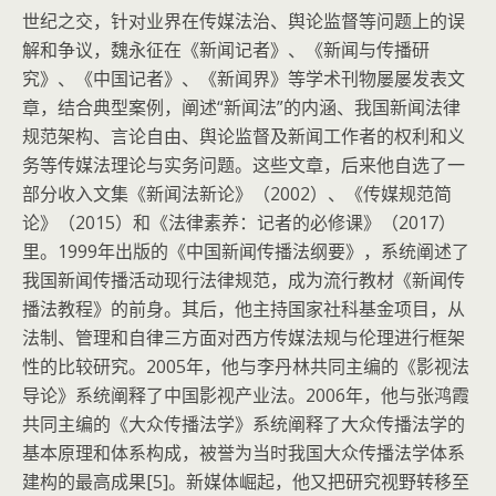
世纪之交，针对业界在传媒法治、舆论监督等问题上的误
解和争议，魏永征在《新闻记者》、《新闻与传播研
究》、《中国记者》、《新闻界》等学术刊物屡屡发表文
章，结合典型案例，阐述“新闻法”的内涵、我国新闻法律
规范架构、言论自由、舆论监督及新闻工作者的权利和义
务等传媒法理论与实务问题。这些文章，后来他自选了一
部分收入文集《新闻法新论》（2002）、《传媒规范简
论》（2015）和《法律素养：记者的必修课》（2017）
里。1999年出版的《中国新闻传播法纲要》，系统阐述了
我国新闻传播活动现行法律规范，成为流行教材《新闻传
播法教程》的前身。其后，他主持国家社科基金项目，从
法制、管理和自律三方面对西方传媒法规与伦理进行框架
性的比较研究。2005年，他与李丹林共同主编的《影视法
导论》系统阐释了中国影视产业法。2006年，他与张鸿霞
共同主编的《大众传播法学》系统阐释了大众传播法学的
基本原理和体系构成，被誉为当时我国大众传播法学体系
建构的最高成果[5]。新媒体崛起，他又把研究视野转移至