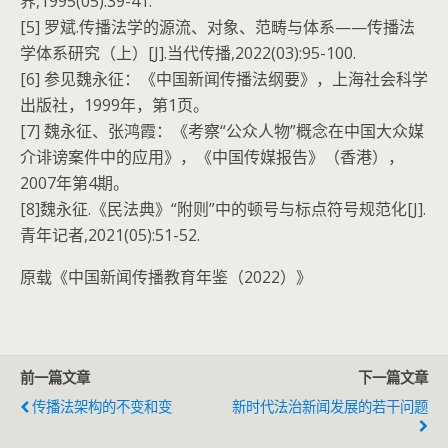
界,1995(05):39-41.
[5] 罗斌.传播法学的源流、对象、范畴与体系——传播法
学体系研究（上）[J].当代传播,2022(03):95-100.
[6] 参见魏永征：《中国新闻传播法纲要》，上海社会科学
出版社，1999年，第1页。
[7] 魏永征、张鸿霞：《考察“公众人物”概念在中国大众媒
介诽谤案件中的应用》，《中国传媒报告》（香港），
2007年第4期。
[8]魏永征.《民法典》“附则”中的顿号与标点符号规范化[J].
青年记者,2021(05):51-52.
原载《中国新闻传播教育年鉴（2022）》
前一篇文章
下一篇文章
传播法架构的不变和变
新时代法治新闻发展的若干问题