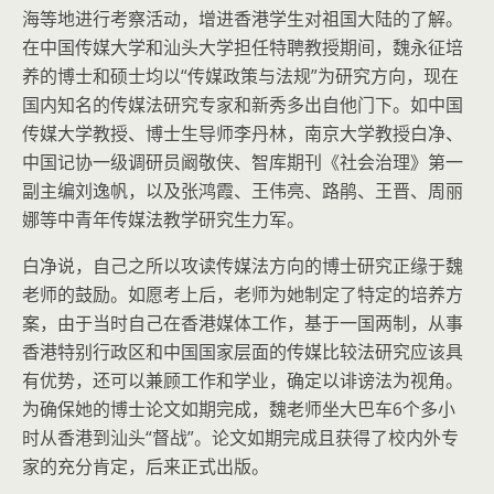
海等地进行考察活动，增进香港学生对祖国大陆的了解。
在中国传媒大学和汕头大学担任特聘教授期间，魏永征培
养的博士和硕士均以“传媒政策与法规”为研究方向，现在
国内知名的传媒法研究专家和新秀多出自他门下。如中国
传媒大学教授、博士生导师李丹林，南京大学教授白净、
中国记协一级调研员阚敬侠、智库期刊《社会治理》第一
副主编刘逸帆，以及张鸿霞、王伟亮、路鹃、王晋、周丽
娜等中青年传媒法教学研究生力军。
白净说，自己之所以攻读传媒法方向的博士研究正缘于魏
老师的鼓励。如愿考上后，老师为她制定了特定的培养方
案，由于当时自己在香港媒体工作，基于一国两制，从事
香港特别行政区和中国国家层面的传媒比较法研究应该具
有优势，还可以兼顾工作和学业，确定以诽谤法为视角。
为确保她的博士论文如期完成，魏老师坐大巴车6个多小
时从香港到汕头“督战”。论文如期完成且获得了校内外专
家的充分肯定，后来正式出版。