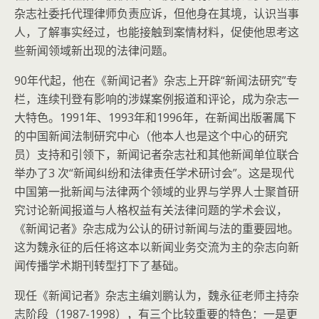
杂志社委托代理律师负责应诉，但他身在其境，认识当事
人，了解事实经过，也能接触到案情材料，促使他思考这
些新闻领域新出现的法律问题。
90年代起，他在《新闻记者》杂志上开辟“新闻法研究”专
栏，连续刊登有影响的涉媒案例报道和评论，成为杂志一
大特色。1991年、1993年和1996年，在新闻出版署属下
的中国新闻法制研究中心（他本人也是这个中心的研究
员）支持和引领下，新闻记者杂志社和其他新闻单位联合
举办了3 次“新闻纠纷和法律责任学术研讨会”。这是现代
中国第一批新闻与法律两个领域的业界与学界人士聚首研
究讨论新闻报道与人格权益有关法律问题的学术会议，
《新闻记者》杂志成为公认的研讨新闻与法的重要园地。
这为魏永征的后任将这本以新闻业务交流为主的杂志向新
闻传播学术期刊转型打下了基础。
现任《新闻记者》杂志主编刘鹏认为，魏永征老师主持杂
志阶段（1987-1998），有三个比较重要的特色：一是更