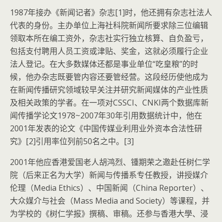
1987年接办《新闻记者》杂志[1]时，他还拥有杂志社法人
代表的身份。主办单位上海社科院新闻所要求除三位编辑
领取本所在编工资外，杂志社实行独立核算、自负盈亏，
包括支付聘用人员工资或津贴、奖金，这就必须履行企业
法人登记。在大多数媒体还都是事业单位“吃皇粮”的时
候，他办杂志既要管内容还要管经营。这段经历使他成为
在新闻传播研究领域较早关注并研究新闻媒体的产业性质
及相关政策的学者。在一项对CSSCI、CNKI两个数据库新
闻传播学论文1978~2007年30年引用数据统计中，他在
2001年发表的论文《中国传媒业利用业外资本合法性研
究》[2]引用率位列前50名之中。[3]
2001年他应香港爱国老人胡鸿烈、锺期荣之邀赴任树仁学
院（后来正名为大学）新闻与传播系专任教授，讲授媒介
伦理（Media Ethics）、中国新闻（China Reporter）、
大众媒介与社会（Mass Media and Society）等课程，并
为学校的《树仁学报》撰稿、审稿。还参与香港大學、浸