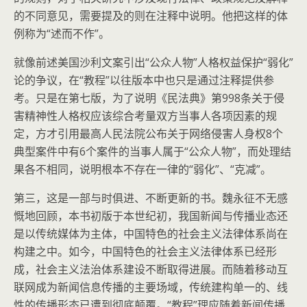
的不同意见，需要提及的则在注释中说明。他把这样的体
例称为“述而不作”。
就像前述美国沙利文案引出“公众人物”人格权益保护“弱化”
论的争议，在“教程”以往版本中也只是通过注释提供参
考。只是在第七版，为了说明《民法典》第998条关于侵
害精神性人格权应该综合考量双方当事人各项因素的规
定，方才引用最高人民法院公布关于网络侵害人身权8个
典型案件中有6个案件的当事人属于“公众人物”，而处理结
果各不相同，说明根本不存在一律的“弱化”、“克减”。
第三，这是一部与时俱进、不断更新的书。魏永征不无感
慨地回顾，本书初版于本世纪初，我国新闻与传播业态还
是以传统媒体为主体，中国特色的社会主义法律体系尚在
构建之中。如今，中国特色的社会主义法律体系已经形
成，社会主义法治体系建设不断取得进展。而随着移动互
联网成为新闻信息传播的主要场域，传统建构单一的、线
性的传播形态已遭到彻底颠覆。“教程”理应随着新闻传播