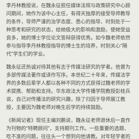
李丹林教授说，在魏永征担任媒体法规与政策研究中心顾
问期间，她作为该中心主任，有得天独厚的接受导师教导
的条件，导师严谨的治学态度、悉心的指导、时刻处于一
种思考和研究的状态，给她极大的影响和激励，使她受益
良多，她的博士学位论文答辩获得优秀。如今魏老师依然
参与指导李丹林教授指导的博士生的培养，时刻关心“隔
代”学生们的学业。
魏永征还热诚对待其他有志于传媒法研究的学者。他曾为
多部传媒法著作或译作写序。本世纪二十年来，传媒法学
界的多数后辈学人都以各种不同的方式获得过魏老师的学
术提携、帮助和支持。华东政法大学传播学院教授彭桂兵
说，自己对传播法的研究兴趣，除了归因于导师展江教
授，主要因为魏老师对晚生后学的持续鼓励。
《新闻记者》现任主编刘鹏说，魏永征老师退休后一直作
为刊物的“特聘顾问”，支持期刊工作。一些重要的选题、
吃不准的问题，往往头一个想到向他请教。对年轻学者的