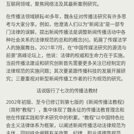
互联网领域，聚焦网络法及其最新案例研究。
在传播法领域耕耘40多年，魏永征对传播法研究有许多思
考与大家分享。例如，他澄清人们以为“新闻法”是一部专
门法律的误解，提出新闻传播法是调整新闻传播活动中各
种社会关系的法律规范的总和的概念[6]，拓展了传媒法学
人的施展舞台。2021年7月，在“中国传媒法研究的源流与
前景”高峰论坛上，他说：法律的权威和生命力在于实施。
当前传播法建设和研究创新首先需要更多关注已经制定的
法律规范的实施问题；其次要紧跟传播科技的发展开展研
究；三要重视对新型新闻传播工作者的行为规范的研究。
话说版行了七次的传播法教材
2002年初版、至今已修订到第七版的《新闻传播法教程》
（简称“教程”），集中体现了魏永征的传播法教育理念和
他在传媒实践和学术研究中的积累。“教程”以中国特色社
会主义法律体系为框架，以阐述新闻传播活动法律规范为
主体，同时结合阐释有关政策、纪律、职业道德等规范，