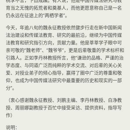
桃李不言，下自成蹊。有人说，他是中国传媒法研究与教
育当之无愧的拓荒者和奠基人，而他更愿意称自己是一名
仍永远在征途上的“两栖学者”。
今天，年逾八旬的魏永征教授依然健步行走在新中国新闻
法治建设和传媒法教育、研究的最前沿，继续为中国传媒
法教育和研究指引方向，贡献力量。他是莘莘学子眼中可
亲可敬的“魏老师”、“魏爷爷”，更是后辈敬重的学术标杆和
引路人。正如李丹林教授所言，他“谦逊的品格、严谨的治
学态度、与同道广泛而纯粹的学术交流、对后辈的关心关
爱、对授业弟子的倾心指导，赢得了圈中广泛的尊重和敬
仰，也成为中国传媒法研究中最重要的历史和现实的一部
分”。
（衷心感谢魏永征教授、刘鹏主编、李丹林教授、白净教
授、周丽娜副教授于百忙中接受采访、提供资料，指导写
作）
说明：