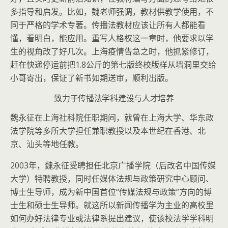
多指导和启发。比如，魏老师强调，教材供教学使用，不
同于严格的学术专著。传播法教材应该让所有人都能看
懂，看明白，能应用。重写人格权这一章时，他要求以学
生的视角改了好几次。上海疫情告急之时，他抓紧修订，
赶在快递停运前把1.8公斤的第七版终校版样从墙洞里交给
小哥寄出，保证了新书如期送审，顺利出版。
致力于传播法学科建设与人才培养
魏永征在上海社科院任职期间，就曾在上海大学、华东政
法学院等多所大学担任兼职教授以及本世纪在香港、北
京、汕头等地任教。
2003年，魏永征受聘担任北京广播学院（后改名中国传媒
大学）特聘教授，同时任媒体法规与政策研究中心顾问、
博士生导师，成为新中国首位“传媒法规与政策”方向的博
士生和硕士生导师。就这所以新闻传播学为主业的高校里
如何办好法律专业或法律系提出建议，使该校法学学科明