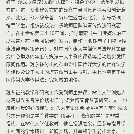
确了“办成以传媒领域的法律作为特色”的这一跨学科发展
方向。这一专业建设方向的确立在当时具有探索和创新意
义。此后，他不辞辛苦，每年往返香港北京，参与授课、
指导学生，组织该校法律系教师团队编写传媒法研究著
作。在本世纪第二个10年间，指导审定《中国传媒法治年
度报告》在《新闻记者》发表，制作了48期电子刊物《传
媒法律与政策通讯》，对中国传媒大学媒体与法规政策研
究中心举办的年度传媒法十大事例的评选等活动切实发挥
顾问作用。魏永征付出的心血为中国传媒大学的传媒法学
科建设及骨干人才的培养做出重要贡献，由此也奠定了中
国传媒大学传媒法研究领域的地位。
魏永征的教学和研究工作受到师生好评。树仁大学创始人
胡鸿烈先生曾评价魏永征“学识渊博又肯从事研究，是一位
难能可贵的好教授”。汕头大学长江新闻传播学院前任院长
范东升称他是学院教学的“顶梁柱”，做他的学生是非常幸
福的。在树仁大学任教时，他在授课之余，还参与指导学
生社团的学术研讨、新闻实践，并率领学生前往北京、上