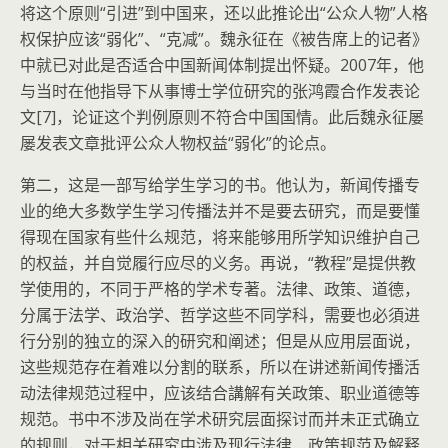
将这个原则“引进”到中国来，还以此推论出“公众人物”人格
权保护应该“弱化”、“克减”。魏永征在《被告席上的记者》
中就已对此是否适合中国新闻体制提出怀疑。2007年，他
与当时在他指导下从事博士学位研究的张鸿霞合作发表论
文[7]，论证这个判例原则不符合中国国情。此后魏永征屡
屡发表文章批评公众人物权益“弱化”的论点。
第二，这是一部写给学生学习的书。他认为，新闻传播专
业的绝大多数学生学习传播法并不是要去研究，而是要懂
得现在国家有些什么规范，将来能够用所学知识维护自己
的权益，并自觉履行应尽的义务。再说，“教程”是提供教
学使用的，不同于严格的学术专著。法律、政策、道德，
分属于法学、政治学、哲学这些不同学科，需要也必須进
行分别的独立的深入的研究和阐述；但是从应用层面说，
这些规范存在着难以分割的联系，所以在讲述新闻传播活
动法律规范过程中，应该结合講解有关政策、职业道德等
规范。书中不涉及尚在学术研究层面探讨而并未正式确立
的规则，对于相关研究中涉及现行法律、政策规范及解释