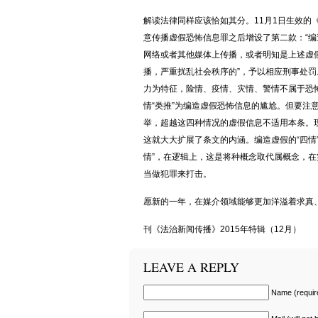
解读法律同样应该恰如其分。11月1日生效的
意传播虚假恐怖信息罪之后增设了第二款：“
网络或者其他媒体上传播，或者明知是上述虚
播，严重扰乱社会秩序的”，予以相应刑事处
力为特征，险情、疫情、灾情、警情不属于恐
情“类推”为编造虚假恐怖信息的尴尬。但要注意
举，超越这四种情况的虚假信息不适用本条。现
这就大大扩展了条文的内涵。编造虚假的“四情
情”，在逻辑上，这是将种概念取代属概念，
当做犯罪来打击。
愿新的一年，在媒介领域能够更加洋溢着求真
刊《法治新闻传播》2015年特辑（12月）
LEAVE A REPLY
Name (requir