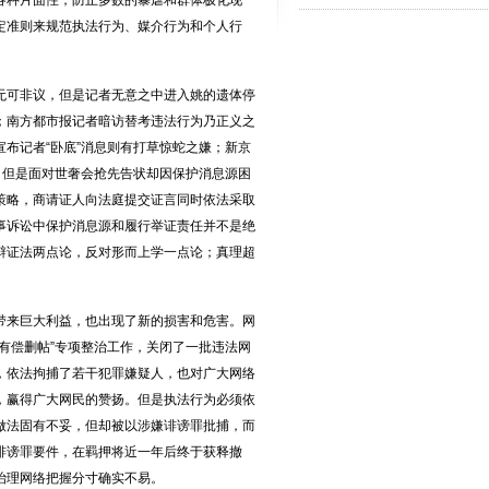
各种片面性，防止多数的暴虐和群体极化现
定准则来规范执法行为、媒介行为和个人行
无可非议，但是记者无意之中进入姚的遗体停
；南方都市报记者暗访替考违法行为乃正义之
布记者“卧底”消息则有打草惊蛇之嫌；新京
，但是面对世奢会抢先告状却因保护消息源困
策略，商请证人向法庭提交证言同时依法采取
事诉讼中保护消息源和履行举证责任并不是绝
辩证法两点论，反对形而上学一点论；真理超
带来巨大利益，也出现了新的损害和危害。网
有偿删帖”专项整治工作，关闭了一批违法网
，依法拘捕了若干犯罪嫌疑人，也对广大网络
，赢得广大网民的赞扬。但是执法行为必须依
做法固有不妥，但却被以涉嫌诽谤罪批捕，而
诽谤罪要件，在羁押将近一年后终于获释撤
治理网络把握分寸确实不易。