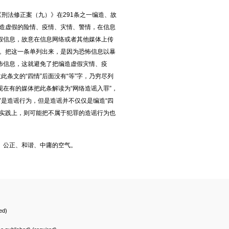
《刑法修正案（九）》在291条之一编造、故
编造虚假的险情、疫情、灾情、警情，在信息
假信息，故意在信息网络或者其他媒体上传
罚。把这一条单列出来，是因为恐怖信息以暴
怖信息，这就避免了把编造虚假灾情、疫
此条文的“四情”后面没有“等”字，乃穷尽列
在有的媒体把此条解读为“网络造谣入罪”，
”是造谣行为，但是造谣并不仅仅是编造“四
在实践上，则可能把不属于犯罪的造谣行为也
、公正、和谐、中庸的空气。
ed)