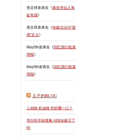
张文祥
发表在《
秦皇求仙入海
处有感
》
张文祥
发表在《
传媒法治与“新
闻”定义
》
May5th
发表在《
回忆我们批真
理报
》
May5th
发表在《
回忆我们批真
理报
》
儿子的BLOG
人肉味 机油味 您好哪一口？
华尔街开始查账 AI泡沫破灭了
吗