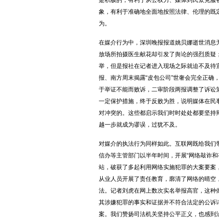
是积极的，有利于从公权力、媒体到民众克服
象，有利于准确地全面地按照法律、伦理的既
为。
在媒介行为中，深圳晚报报道姚贝娜逝世消息
放场所拍摄医生献花却引发了舆论的强烈质疑
举，但是报社在记者进入现场之际就迫不及待宣
报、南方周末揭露“皮包公司”世奢会完全正确
于举证不能而败诉，二审阶段两报调整了诉讼
一定保护措施，终于反败为胜，说明媒体在民
对冲突的。这些都启示我们时时处处都要坚持
越一步就成为谬误，过犹不及。
对媒介的执法行为同样如此。互联网既给我们
信办等主管部门以半年时间，开展“网络敲诈和
站，破获了多起利用网络实施犯罪的大案要案
从业人员开展了责任教育，廓清了网络的晴空
法。记者刘虎在网上数次实名举报高官，这种
其涉嫌犯罪的事实和证据并不符合法定的公诉
案。我们赞扬司法机关坚持公平正义，也感到