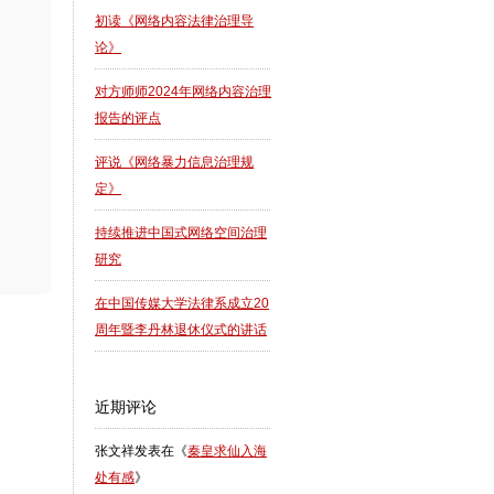
初读《网络内容法律治理导
论》
对方师师2024年网络内容治理
报告的评点
评说《网络暴力信息治理规
定》
持续推进中国式网络空间治理
研究
在中国传媒大学法律系成立20
周年暨李丹林退休仪式的讲话
近期评论
张文祥
发表在《
秦皇求仙入海
处有感
》