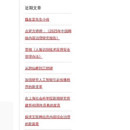
近期文章
魏友棐先生小传
点评方师师：《2025年中国网
络内容治理研究报告》
贯彻《人脸识别技术应用安全
管理办法》
从鹊仙桥到三绝碑
加强研究人工智能引起传播秩
序的新变革
在上海社会科学院新闻研究所
建所40周年庆典的发言
探求互联网信息内容综合治理
的新篇章