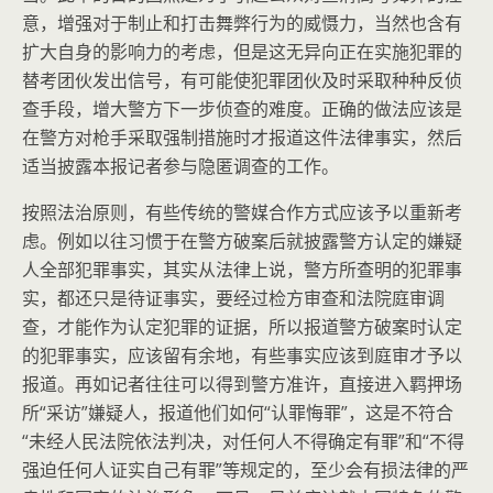
意，增强对于制止和打击舞弊行为的威慑力，当然也含有
扩大自身的影响力的考虑，但是这无异向正在实施犯罪的
替考团伙发出信号，有可能使犯罪团伙及时采取种种反侦
查手段，增大警方下一步侦查的难度。正确的做法应该是
在警方对枪手采取强制措施时才报道这件法律事实，然后
适当披露本报记者参与隐匿调查的工作。
按照法治原则，有些传统的警媒合作方式应该予以重新考
虑。例如以往习惯于在警方破案后就披露警方认定的嫌疑
人全部犯罪事实，其实从法律上说，警方所查明的犯罪事
实，都还只是待证事实，要经过检方审查和法院庭审调
查，才能作为认定犯罪的证据，所以报道警方破案时认定
的犯罪事实，应该留有余地，有些事实应该到庭审才予以
报道。再如记者往往可以得到警方准许，直接进入羁押场
所“采访”嫌疑人，报道他们如何“认罪悔罪”，这是不符合
“未经人民法院依法判决，对任何人不得确定有罪”和“不得
强迫任何人证实自己有罪”等规定的，至少会有损法律的严