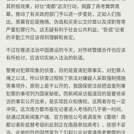
其积极效果，好比“南都”这次行动，揭露了高考舞弊黑
幕，推动了有关政府部门予以进一步查处，正如人们指
出，黑幕背后是贿赂、伪造和买卖公文印章以及渎职等等
严重犯罪行为。这无疑有利于社会公共利益，“卧底”记者
的辛勤工作应该得到理解和肯定。
不过在推进法治中国建设的今天，对传统警媒合作也应该
有所检讨，应该切实纳入法治的轨道。
警察对犯罪现象的侦查，目的是查清犯罪事实，对犯罪人
绳之以法，所以侦查过程除了依法对嫌疑人采取强制措施
等事项外，原则上是不公开的，我国保密法就把追查刑事
犯罪的事项列为国家秘密。而新闻采访报道目的是要将采
访的事实公开出来，是实现民众知情权。这两者存在一定
冲突。这次南方都市报在记者进入考场的几乎第一时间，
就通过其新闻客户端、官方微信公号高调发布《重磅！南
都记者卧底替考组织此刻正在南昌参加高考》，就很不妥
当。此举的目的固然是为了引起公众对查清高考舞弊的注