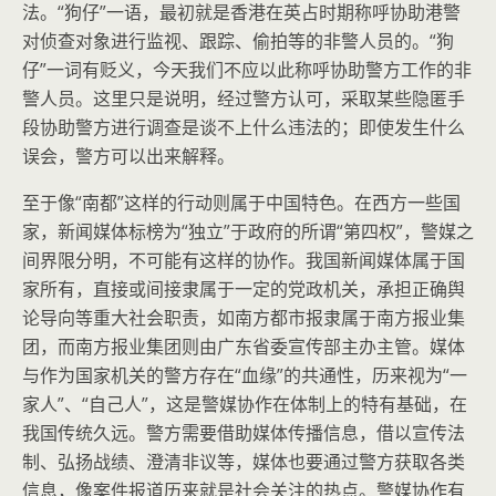
法。“狗仔”一语，最初就是香港在英占时期称呼协助港警
对侦查对象进行监视、跟踪、偷拍等的非警人员的。“狗
仔”一词有贬义，今天我们不应以此称呼协助警方工作的非
警人员。这里只是说明，经过警方认可，采取某些隐匿手
段协助警方进行调查是谈不上什么违法的；即使发生什么
误会，警方可以出来解释。
至于像“南都”这样的行动则属于中国特色。在西方一些国
家，新闻媒体标榜为“独立”于政府的所谓“第四权”，警媒之
间界限分明，不可能有这样的协作。我国新闻媒体属于国
家所有，直接或间接隶属于一定的党政机关，承担正确舆
论导向等重大社会职责，如南方都市报隶属于南方报业集
团，而南方报业集团则由广东省委宣传部主办主管。媒体
与作为国家机关的警方存在“血缘”的共通性，历来视为“一
家人”、“自己人”，这是警媒协作在体制上的特有基础，在
我国传统久远。警方需要借助媒体传播信息，借以宣传法
制、弘扬战绩、澄清非议等，媒体也要通过警方获取各类
信息，像案件报道历来就是社会关注的热点。警媒协作有