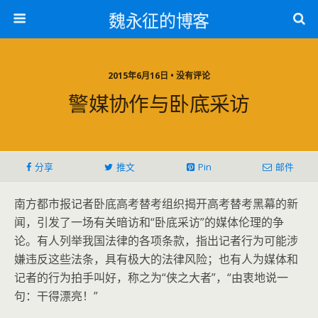
魏永征的博客
2015年6月16日 • 没有评论
警媒协作与卧底采访
分享
推文
Pin
邮件
南方都市报记者卧底高考替考组织揭开高考替考黑幕的新
闻，引发了一场有关暗访和“卧底采访”的媒体伦理的争
论。有人列举我国法律的各项条款，指出记者行为可能涉
嫌违反这些法条，具有极大的法律风险；也有人为媒体和
记者的行为拍手叫好，称之为“侠之大者”，“由衷地说一
句：干得漂亮！”