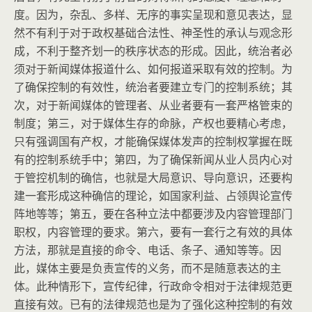
度。因为，杂乱、多样、无序的事实呈现和意见表达，显
然不有利于对于政权基础合法性、神圣性的承认与观念形
成，不利于整齐划一的秩序状态的形成。因此，统治者必
须对于新闻媒体报道什么、如何报道采取有效的控制。为
了确保控制的有效性，统治者要建立专门的控制系统；其
次，对于新闻媒体的管理者、从业者要有一套严格管束的
制度；第三，对于媒体生存的命脉，产权也要精心考虑，
只有强调国有产权，才能确保媒体发声的控制权掌握在既
有的控制系统手中；第四，为了确保新闻从业人员内心对
于管控机制的确信，也就是大局意识、导向意识，还要构
建一套形成这种确信的理论，如国家利益、占领舆论宣传
阵地等等；第五，要在各种立法中都要涉及内容管理部门
职权，内容管理的要求。第六，要有一套行之有效的具体
方法，那就是直接的命令、电话、条子、通知等等。因
此，媒体主要是负责宣传的义务，而不是随意表达的主
体。此种情形下，宣传纪律，行政命令相对于法律规范更
直接有效。已有的法律规范也是为了强化这种控制的有效