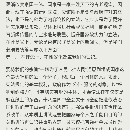
逐渐改变家国一体、国家是一家一姓天下的古老观念。因
此，现在强调的新闻立法，应该既不是要与政府作对的立
法，也不是纯粹为了内容管控的立法，它应该是为了更好
地实施宪法条款、整体上增进社会成员福利、能更好地培
育新闻传播的专业水准与质量、提升国家软实力的立法。
在此意义上，无论是否有形式意义上的新闻法，但是我们
必须要统筹考虑以下方面：
第一、 在理念上，不断深化改革我们的认识。
要将我们的宗旨“一切为了人民”之“人民”还原到组成国家这
个最大社群的每一个分子，也即每一个具体的人。如此，
宪法规定的基本权利，政府作为“公仆”服务的对象，以“权
利制约权力”，才有切实有形的主体，才会使法律不仅仅是
躺在纸上的东西。十八届四中全会关于《全面推进依法治
国进程的若干重要问题的决定》，强调要推进国家治理体
系改革，从本质上讲就是要把国家与个人之手段和目的的
关系进行再认识并重新界定。过去仅把普通社会成员作为
抽象的人民，作为国家机器运转来尽义务的主体。此种观