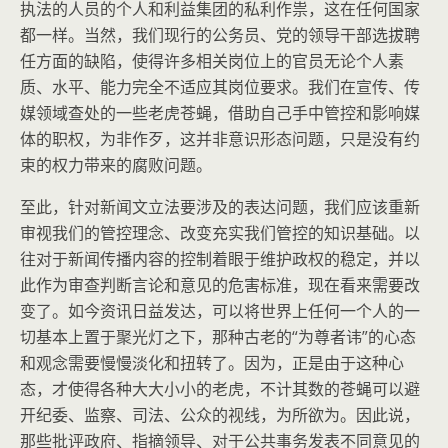
执法的人员的个人和利益集团的私利作祟，这在任何国家
都一样。当然，我们现行的公务员、党的领导干部选拔聘
任方面的缺陷，使得许多相关岗位上的官员无论个人素
质、水平、能力完全不适应其岗位要求。我们在宣传、传
媒领域查处的一些老虎苍蝇，借助自己手中管控和影响媒
体的职权，为非作歹，这并非意识形态问题，只是没有约
束的权力带来的腐败问题。
至此，针对新闻文立法要涉及的表达问题，我们应该重新
审视我们的管控理念、改变充实我们管控的知识基础。以
往对于新闻传播内容的控制着眼于维护政权的稳定，并以
此作为审查判断言论和意见的危害标准，现在看来需要改
变了。如今资讯日益发达，可以将世界上任何一个人的一
切基本上置于聚光灯之下，那种古老的“为尊者讳”的心态
和观念需要慢慢淡化和扭转了。因为，正是由于这种心
态，才使得各种大大小小的老虎，不计其数的苍蝇可以避
开纪委、监察、司法、公众的视线，为所欲为。因此说，
那些批评政府、指摘领导、对于公共事务发表不同意见的