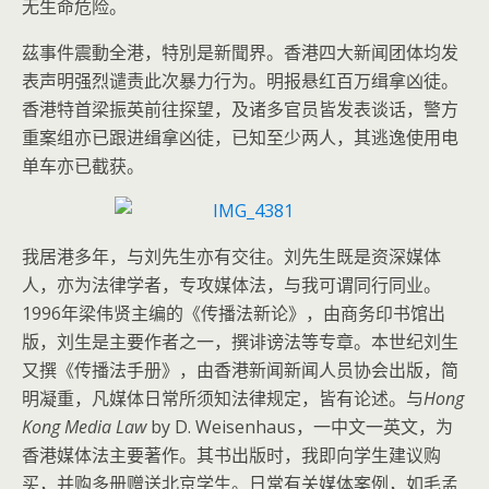
无生命危险。
茲事件震動全港，特別是新聞界。香港四大新闻团体均发
表声明强烈谴责此次暴力行为。明报悬红百万缉拿凶徒。
香港特首梁振英前往探望，及诸多官员皆发表谈话，警方
重案组亦已跟进缉拿凶徒，已知至少两人，其逃逸使用电
单车亦已截获。
我居港多年，与刘先生亦有交往。刘先生既是资深媒体
人，亦为法律学者，专攻媒体法，与我可谓同行同业。
1996年梁伟贤主编的《传播法新论》，由商务印书馆出
版，刘生是主要作者之一，撰诽谤法等专章。本世纪刘生
又撰《传播法手册》，由香港新闻新闻人员协会出版，简
明凝重，凡媒体日常所须知法律规定，皆有论述。与
Hong
Kong Media Law
by D. Weisenhaus，一中文一英文，为
香港媒体法主要著作。其书出版时，我即向学生建议购
买，并购多册赠送北京学生。日常有关媒体案例，如毛孟