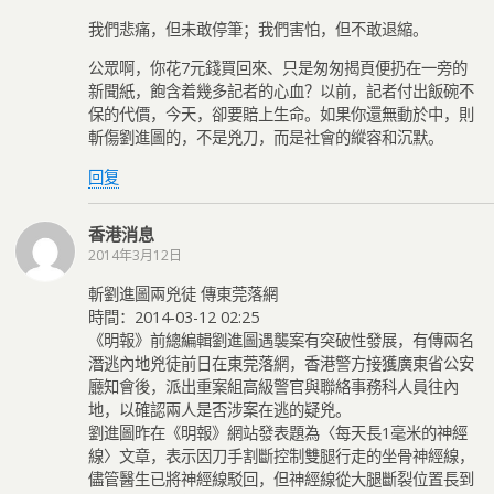
我們悲痛，但未敢停筆；我們害怕，但不敢退縮。
公眾啊，你花7元錢買回來、只是匆匆揭頁便扔在一旁的
新聞紙，飽含着幾多記者的心血？以前，記者付出飯碗不
保的代價，今天，卻要賠上生命。如果你還無動於中，則
斬傷劉進圖的，不是兇刀，而是社會的縱容和沉默。
回复
香港消息
2014年3月12日
斬劉進圖兩兇徒 傳東莞落網
時間：2014-03-12 02:25
《明報》前總編輯劉進圖遇襲案有突破性發展，有傳兩名
潛逃內地兇徒前日在東莞落網，香港警方接獲廣東省公安
廳知會後，派出重案組高級警官與聯絡事務科人員往內
地，以確認兩人是否涉案在逃的疑兇。
劉進圖昨在《明報》網站發表題為〈每天長1毫米的神經
線〉文章，表示因刀手割斷控制雙腿行走的坐骨神經線，
儘管醫生已將神經線駁回，但神經線從大腿斷裂位置長到