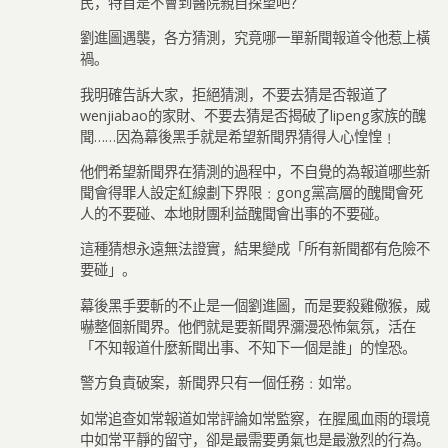
民，特首是不會到醫院親自探望吧？
劉進圖遇襲，各方猜測，究竟哪一單新聞報道令他惹上橫
禍。
我明確告訴大家，拒絕猜測，不要去猜是否報道了
wenjiabao的家財、不要去猜是否揭破了lipeng家族的醜
聞……因為幕後黑手就是希望新聞界猜得人心惶惶﹗
他們希望新聞界在猜測的過程中，不自覺的為報道哪些新
聞會得罪人設定紅線劃下界限﹕gong黨高層的醜聞會死
人的不要碰、本地財團利益醜聞會出事的不要碰。
這種猜想永遠無法證實，結果變成「所有新聞都有危險不
要碰」。
幕後黑手要斬的不止是一個劉進圖，而是要殺雞儆猴，威
嚇整個新聞界。他們就是要新聞界瀰漫恐怖氣氛，活在
「不知報道什麼新聞出事、不知下一個是誰」的惶恐。
警方負責破案，新聞界只有一個任務﹕如常。
如常追查如常報道如常評論如常監察，在腥風血雨的環境
中如常平靜的留守，卻是最需要勇氣也是最激烈的行為。