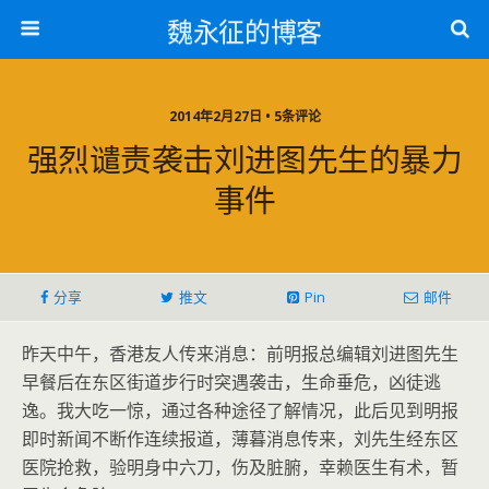
魏永征的博客
2014年2月27日 • 5条评论
强烈谴责袭击刘进图先生的暴力
事件
分享
推文
Pin
邮件
昨天中午，香港友人传来消息：前明报总编辑刘进图先生
早餐后在东区街道步行时突遇袭击，生命垂危，凶徒逃
逸。我大吃一惊，通过各种途径了解情况，此后见到明报
即时新闻不断作连续报道，薄暮消息传来，刘先生经东区
医院抢救，验明身中六刀，伤及脏腑，幸赖医生有术，暂