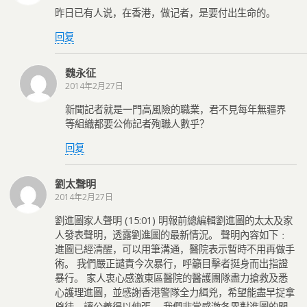
昨日已有人说，在香港，做记者，是要付出生命的。
回复
魏永征
2014年2月27日
新聞記者就是一門高風險的職業，君不見每年無疆界
等組織都要公佈記者殉職人數乎？
回复
劉太聲明
2014年2月27日
劉進圖家人聲明 (15:01) 明報前總編輯劉進圖的太太及家
人發表聲明，透露劉進圖的最新情況。 聲明內容如下﹕
進圖已經清醒，可以用筆溝通，醫院表示暫時不用再做手
術。 我們嚴正譴責今次暴行，呼籲目擊者挺身而出指證
暴行。 家人衷心感激東區醫院的醫護團隊盡力搶救及悉
心護理進圖，並感謝香港警隊全力緝兇，希望能盡早捉拿
兇徒，讓公義得以伸張。 我們非常感激各界對進圖的關