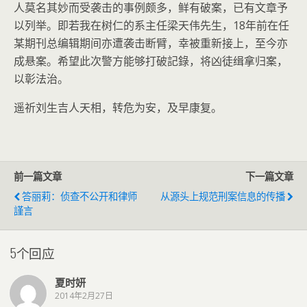
人莫名其妙而受袭击的事例颇多，鲜有破案，已有文章予
以列举。即若我在树仁的系主任梁天伟先生，18年前在任
某期刊总编辑期间亦遭袭击断臂，幸被重新接上，至今亦
成悬案。希望此次警方能够打破記錄，将凶徒缉拿归案，
以彰法治。
遥祈刘生吉人天相，转危为安，及早康复。
前一篇文章
下一篇文章
答丽莉：侦查不公开和律师
从源头上规范刑案信息的传播
謹言
5个回应
夏时妍
2014年2月27日