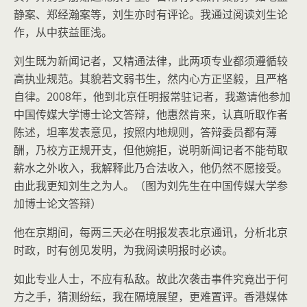
静案、郑经瀚案等，刘生亦时有评论。我通过阅读刘生论
作，从中获益匪浅。
刘生既为新闻记者，又精通法律，此两项专业都须遵循较
高执业规范。其貌若文弱书生，然内心方正坚毅，且严格
自律。2008年，他到北京任明报常驻记者，我邀请他参加
中国传媒大学博士论文答辩，他惠然肯来，认真听取作者
陈述，坦率发表意见，按照内地规则，答辩委员都有薄
酬，乃校方正规开支，但他婉拒，说明新闻记者不能苟取
薪水之外收入，我解释此乃合法收入，他仍然不愿接受。
由此我更知刘生之为人。（图为刘先生在中国传媒大学参
加博士论文答辩）
他在京期间，每两三天必在明报发表北京通讯，分析北京
时政，时有创见发明，为我阅读明报时必读。
如此专业人士，不应有私敌。故此次袭击事件究竟出于何
方之手，猜测纷纭，我在隔境展望，更难置评。香港媒体