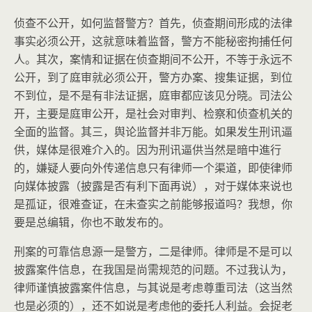
侦查不公开，如何监督警方？首先，侦查期间形成的法律
事实必须公开，这就意味着监督，警方不能秘密拘捕任何
人。其次，案情和证据在侦查期间不公开，不等于永远不
公开，到了庭审就必须公开，警方办案、搜集证据，到位
不到位，是不是有非法证据，庭审都应该见分晓。司法公
开，主要是庭审公开，是社会对审判、检察和侦查机关的
全面的监督。其三，舆论监督并非万能。如果发生刑讯逼
供，媒体是很难介入的。因为刑讯逼供当然是暗中進行
的，嫌疑人要向外传递信息只有律师一个渠道，即使律师
向媒体披露（披露是否有利下面再说），对于媒体来说也
是孤证，很难查证，在未查实之前能够报道吗？我想，你
要是总编辑，你也不敢发布的。
刑案的可靠信息源一是警方，二是律师。律师是不是可以
披露案件信息，在我国是尚需规范的问题。不过我认为，
律师谨慎披露案件信息，与其说是考虑尊重司法（这当然
也是必须的），还不如说是考虑他的委托人利益。会捉老