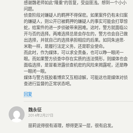
感谢魏老师如此“隆重”的答复，受益匪浅。想到一个小小
问题。
侦查阶段对嫌疑人的羁押不得保密。如果案件仍有未归案
的嫌疑人，则公开已被羁押的嫌疑人的事实可能会打草惊
蛇，给案件的进一步侦破带来困难。这时，警方就面临公
开与否的选择。两难选择总是会存在的，警方也会自己做
出选择，并就自己的选择承担相应的后果。如同朱迪思-
米勒一样，是履行法定义务，还是职业使命。
而此时，作为媒体，可以求全责备，也可以睁一眼闭一
眼。而如果警方侦查中存在实质的违法情形，则媒体也会
面临选择，是冒着泄露侦查机密的风险来揭露呢，还是睁
一眼闭一眼。
媒体与警方既胶着博弈又互相谅解，可能这也是媒体对侦
查进行监督的正常状态吧。
回复
魏永征
2014年2月27日
丽莉说得很有道理，想得更深一层，很有启发。