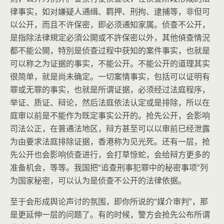
律事实，如对嫌疑人通缉、羁押、刑拘、逮捕等，非但可
以公开，而且不许保密，即必须通知家属。侦查不公开，
是指除法律規定必須公開或不許保密以外，其他偵查情況
都不能公開，特別是侦查过程中获知的案件事实，也就是
可以称之为证据的事实，不能公开。不能公开的道理其实
很简单，就是尚未确定。一切案情事实，包括可以证明有
罪或无罪的事实，也就是所谓证据，必须经过法庭程序，
举证、质证、辩论，然后法庭依法认定或是排除，所以在
庭审以前是不能作为既定事实公开的。抢先公开，会影响
司法公正，在普通法地区，辩方甚至可以以审前已经泄露
为由要求法庭排除证据，香港称为见光死。还有一层，抢
先公开也会影响侦查进行，会打草惊蛇，会给辩方更多的
准备机会，等等。我国把“追查刑事犯罪中的秘密事项”列
为国家秘密，可以认为是侦查不公开的法律依据。
至于会形成舆论声讨的氛围，即你所说的“媒介审判”，那
是更延伸一层的问题了。有的时候，警方会抢先公布所谓