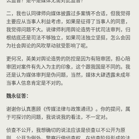
么监督？是不是媒体无需对此监督？
二，我也认同律师向媒体披露过多案情不合适，但我觉得
主要应从当事人利益考虑，如果是征得了当事人的同意，
我觉得问题不大。说律师利用舆论造势干扰司法审判，归
根结底还是司法不够独立，如果司法独立坚挺，怎么会因
为社会舆论的风吹草动就受影响了呢。
更何况，英美对舆论造势的防控是因为有陪审团，担心陪
审团对案件有先入为主的印象，这个跟我国是不同的。我
还是认为媒体审判是伪问题，当然，媒体大肆透露未成年
当事人信息肯定是不对的。
魏永征答：
谢谢你认真惠顾《传媒法律与政策通讯》。你的提问，属
于可探讨的问题，我说说我的看法，不一定对。
侦查不公开，我想确切的说法应该是侦查以不公开为原
则，公开为例外。警察行使侦查权，在侦查阶段形成的法