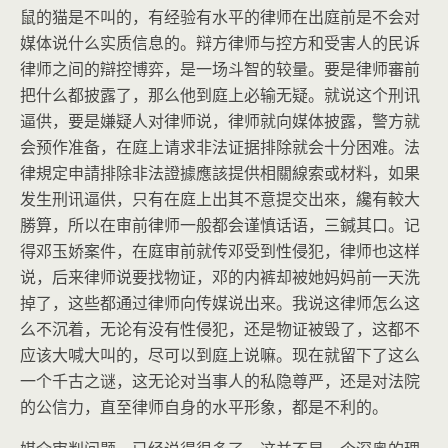
鼠的猫是不叫的，有经验有水平的律师在出庭前是不会对
媒体说什么实质信息的。辩方律师与控方和受害人的民诉
律师之间的辯控博弈，是一场斗智的较量。要是律师審前
把什么都披露了，那么他到庭上必输无疑。就说这个刑讯
逼供，要是嫌疑人对律师说，律师就向媒体披露，警方就
会预作准备，在庭上请求非法证据排除就会十分困难。法
律規定申請排除非法證據應該提供相關線索或材料，如果
发生刑讯逼供，只有在庭上出其不意提交出來，纔有較大
勝算，所以在审前律师一般都会谨慎话语，三鍼其口。记
得邓玉娇案件，在庭审前就传邓受到性侵犯，律师也这样
说，后来律师说要找物证，邓的内裤却被她妈妈前一天洗
掉了，这些都通过律师向传媒说出来。我说这律师怎么这
么不沉着，无论有没有性侵犯，还是物证被毁了，这都不
应该大喊大叫的，尽可以到庭上说嘛。现在就留下了这么
一个千古之谜，这无论对当事人的私隐尊严，还是对法院
的公信力，直至律师自身的水平形象，都是不利的。