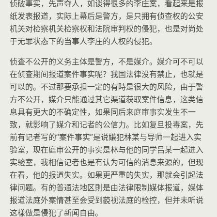
侦破事实，先声夺人，如谈得很多的李庄案，看起来是报
纸发表报道，实际上幕后是警方，是只拥有侦查权的公安
机关对检察机关检察权和法院审判权的侵犯，也是对尚处
于无罪状态下的当事人李庄的人权的侵犯。
侦查不公开的义务主体是警方，不是媒介。媒介可不可以
在侦查期间报道案件事实呢？我国法律没有禁止，也就是
可以的。不过那要承担一定的有時是很大的风险，由于警
方不公开，媒介只能通过其它渠道获取案件信息，这类信
息具有更大的不确定性，如果同后来庭审事实发生不一
致，就影响了媒介和记者的公信力。比如复旦投毒案，先
前有记者写的“案件事实”是说嫌犯林某与导师一起进入实
验室，现在庭审公开的事实是林与他的同学吕某一起进入
实验室，我相信记者也是有认为可信的消息来源的，但现
在看，他的报道失实。如果更严重的失实，那就会引起法
律问题。有的普通法地区則是由法律限制媒体报道，媒体
报道法庭外案情甚至会受到藐视法庭的检控，但并未听说
这樣做是侵犯了新闻自由。