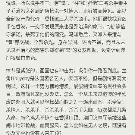
恍惚，所以洗手不干。有“鬼”、“柱”和“肥佬”三名杀手奉主
子乔治冯之名到酒店枪杀一对情人，正好被高撞见。高以
全部家产为代价，委托这三人寻杀凶手。他们很快找到凶
手在香港，一交手发现原来也是乔治冯的麾下。“鬼”等信
守承诺，杀死了他们的同党。冯知悉后，又派人来港与
“鬼”等交战，全部杀光。身在异国、语言不通，而且从未
见过乔治冯的高德乐却得到“鬼”的女友帮助，设奇计到澳
门将魔首击毙。
情节是紧张的，画面也有冲击力，吸引你一路看到底。主
角Hallyday是法国著名艺人，表演不俗。但是剧情漏洞太
明显。这样一个势力横跨港澳，屡屡制造血案的黑社会头
目，政府尚且拿他没办法，怎么一个从未来过港澳的半残
废的外国人就可以轻松战而胜之？一连串血案，杀全家、
杀情人、杀杀手，杀杀杀手，杀杀手头脑，每次都是几条
人命，怎么鸡犬不惊？在香港山顶、澳门议事厅前地这些
闹市地带枪战，血雨腥风，怎么会如在无人之境，既没有
伤及无辜也没有人来干预？