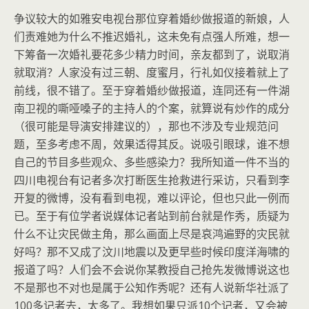
争议较大的如雅安电视台那位穿着婚纱做报道的新娘，人
们责难她为什么不推迟婚礼，这未免有点强人所难，想一
下筹备一次婚礼要花多少精力时间，亲友都到了，说取消
就取消？人家没有过三朝、度蜜月，行礼如仪接着就上了
前线，很不错了。至于穿着婚纱做报道，连同还有一件湖
南卫视的嘶哑嗓子的主持人的个案，就算说有炒作的成分
（很可能是导演安排建议的），那也不涉及专业规范问
题，至多考虑不周，效果适得其反。说吸引眼球，谁不想
自己的节目多些观众、多些感染力？我所知道一件不当的
四川电视台有记者多次打断医生抢救进行采访，只看到李
开复的微博，没有看到电视，难以评论，但也只此一例而
已。至于有位学者说媒体记者站到前台就是作秀，质疑为
什么不让灾民做主角，那么画面上尽是哀鸿遍野的灾民就
好吗？那不又成了汶川地震以及更早些时候印度洋海啸的
报道了吗？人们会不会说你某教授自己抢先发微博说这也
不是那也不对也是属于公知作秀呢？还有人说新华社派了
100多记者去，太多了。我想如果只派10个记者，又会被